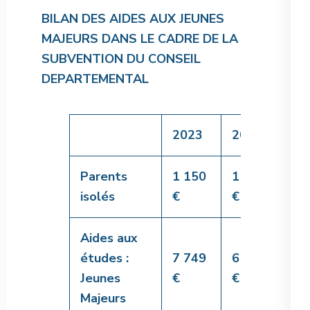
BILAN DES AIDES AUX JEUNES
MAJEURS DANS LE CADRE DE LA
SUBVENTION DU CONSEIL
DEPARTEMENTAL
2023
2022
202
Parents
1 150
1 200
950
isolés
€
€
Aides aux
études :
7 749
6 805
13 
Jeunes
€
€
€
Majeurs