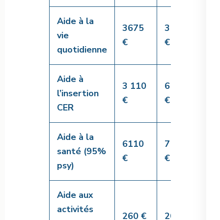
Aide à la
3675
3 204
6 6
vie
€
€
€
quotidienne
Aide à
3 110
6 802
8 9
l’insertion
€
€
€
CER
Aide à la
6110
7 548
3 1
santé (95%
€
€
€
psy)
Aide aux
activités
260 €
205 €