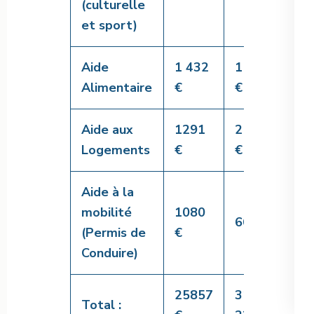
(culturelle
et sport)
Aide
1 432
1 972
5 1
Alimentaire
€
€
€
Aide aux
1291
2 841
1 5
Logements
€
€
€
Aide à la
mobilité
1080
2 5
661 €
(Permis de
€
€
Conduire)
25857
31
42 
Total :