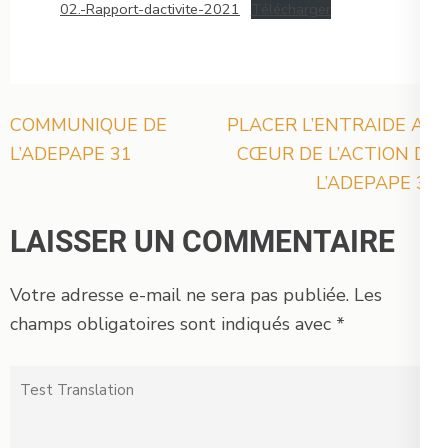
02.-Rapport-dactivite-2021
Télécharger
Navigation
COMMUNIQUE DE
PLACER L’ENTRAIDE AU
de
L’ADEPAPE 31
CŒUR DE L’ACTION DE
l’article
L’ADEPAPE 31
LAISSER UN COMMENTAIRE
Votre adresse e-mail ne sera pas publiée.
Les
champs obligatoires sont indiqués avec
*
Test
Translation